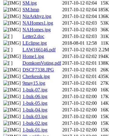
SM.jpg
2017-10-12 02:04
15K
SM.bmp
2017-10-12 02:04
185K
NizArkhyz.jpg
2017-10-12 02:04
136K
NAHomes1.jpg
2017-10-12 02:03
53K
NAHomes.jpg
2017-10-12 02:03
36K
Letter2.doc
2017-10-12 02:03
31K
LEclipse.jpg
2018-08-01 12:58
11K
LAW166146.pdf
2017-10-12 02:03
2.2M
Home1.jpg
2017-10-12 02:02
194K
DomkomVoting.pdf
2017-10-12 02:01
138K
DSCF7338.JPG
2017-10-12 02:01
26K
Cherkessk.jpg
2017-10-12 02:01
435K
9may15.jpg
2017-10-12 02:01
27K
1-buk-07.jpg
2017-10-12 02:00
16K
1-buk-06.jpg
2017-10-12 02:00
17K
1-buk-05.jpg
2017-10-12 02:00
14K
1-buk-04.jpg
2017-10-12 02:00
16K
1-buk-03.jpg
2017-10-12 02:00
15K
1-buk-02.jpg
2017-10-12 02:00
15K
1-buk-01.jpg
2017-10-12 02:00
15K