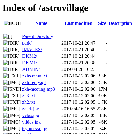
Index of /astrovillage
Name
Last modified
Size
Description
Parent Directory
-
park/
2017-10-21 20:47
-
IMAGES/
2017-10-21 20:46
-
DKM2/
2017-10-21 20:44
-
DKM1/
2017-10-21 20:38
-
ADMIN/
2019-04-28 16:23
-
zkhsaoran.txt
2017-10-12 02:06
3.3K
zkh-reply.gif
2017-10-12 02:06
55K
zkh-meeting.mp3
2017-10-12 02:06
17M
zh3.txt
2017-10-12 02:06
3.0K
zh2.txt
2017-10-12 02:05
1.7K
zelek.jpg
2019-04-16 16:55
228K
vvlas.jpg
2017-10-12 02:05
18K
vilday.jpg
2017-10-12 02:05
46K
tsybuleva.jpg
2017-10-12 02:05
34K