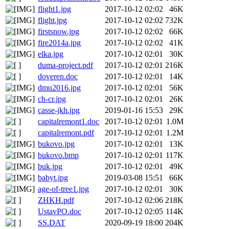
flight1.jpg
2017-10-12 02:02
46K
flight.jpg
2017-10-12 02:02
732K
firstsnow.jpg
2017-10-12 02:02
66K
fire2014a.jpg
2017-10-12 02:02
41K
elka.jpg
2017-10-12 02:01
30K
duma-project.pdf
2017-10-12 02:01
216K
doveren.doc
2017-10-12 02:01
14K
dmu2016.jpg
2017-10-12 02:01
56K
ch-cr.jpg
2017-10-12 02:01
26K
casse-jkh.jpg
2019-01-16 15:53
29K
capitalremont1.doc
2017-10-12 02:01
1.0M
capitalremont.pdf
2017-10-12 02:01
1.2M
bukovo.jpg
2017-10-12 02:01
13K
bukovo.bmp
2017-10-12 02:01
117K
buk.jpg
2017-10-12 02:01
49K
babyt.jpg
2019-03-08 15:51
66K
age-of-tree1.jpg
2017-10-12 02:01
30K
ZHKH.pdf
2017-10-12 02:06
218K
UstavPO.doc
2017-10-12 02:05
114K
SS.DAT
2020-09-19 18:00
204K