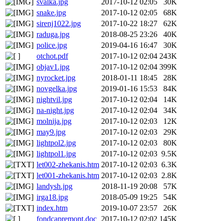
svalka.jpg
2017-10-12 02:05
30K
snake.jpg
2017-10-12 02:05
68K
sirenj1022.jpg
2017-10-22 18:27
62K
raduga.jpg
2018-08-25 23:26
40K
police.jpg
2019-04-16 16:47
30K
otchot.pdf
2017-10-12 02:04
243K
objav1.jpg
2017-10-12 02:04
399K
nyrocket.jpg
2018-01-11 18:45
28K
novgelka.jpg
2019-01-16 15:53
84K
nightvil.jpg
2017-10-12 02:04
14K
na-night.jpg
2017-10-12 02:04
34K
molnija.jpg
2017-10-12 02:03
12K
may9.jpg
2017-10-12 02:03
29K
lightpol2.jpg
2017-10-12 02:03
80K
lightpol1.jpg
2017-10-12 02:03
9.5K
let002-zhekanis.htm
2017-10-12 02:03
6.3K
let001-zhekanis.htm
2017-10-12 02:03
2.8K
landysh.jpg
2018-11-19 20:08
57K
irga18.jpg
2018-05-09 19:25
54K
index.htm
2019-10-07 23:57
26K
fondcapremont.doc
2017-10-12 02:02
145K